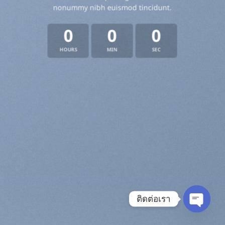
nonummy nibh euismod tincidunt.
0
0
0
HOURS
MIN
SEC
ติดต่อเรา
OPEN