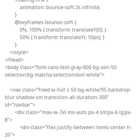
animation: bounce-soft 2s infinite;
}
@keyframes bounce-soft {
0%, 100% { transform: translateY(0); }
50% { transform: translateY(-10px); }
}
</style>
</head>
<body class=”font-sans text-gray-800 bg-zen-50
selection:bg-matcha selection:text-white”>
<nav class=”fixed w-full z-50 bg-white/95 backdrop-
blur shadow-sm transition-all duration-300″
id=”navbar”>
<div class=”max-w-7xl mx-auto px-4 sm:px-6 lg:px-
8″>
<div class=”flex justify-between items-center h-
20″>