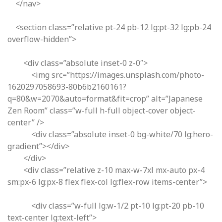
</nav>
<section class=”relative pt-24 pb-12 lg:pt-32 lg:pb-24
overflow-hidden”>
<div class=”absolute inset-0 z-0″>
<img src=”https://images.unsplash.com/photo-
1620297058693-80b6b2160161?
q=80&w=2070&auto=format&fit=crop” alt=”Japanese
Zen Room” class=”w-full h-full object-cover object-
center” />
<div class=”absolute inset-0 bg-white/70 lg:hero-
gradient”></div>
</div>
<div class=”relative z-10 max-w-7xl mx-auto px-4
sm:px-6 lg:px-8 flex flex-col lg:flex-row items-center”>
<div class=”w-full lg:w-1/2 pt-10 lg:pt-20 pb-10
text-center lg:text-left”>