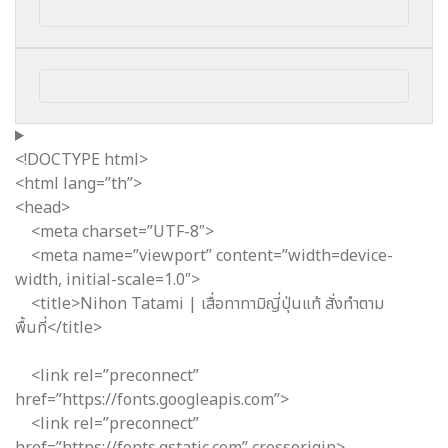
<!DOCTYPE html>
<html lang=”th”>
<head>
<meta charset=”UTF-8″>
<meta name=”viewport” content=”width=device-
width, initial-scale=1.0″>
<title>Nihon Tatami | เสื่อทาทามิญี่ปุ่นแท้ สั่งทำตาม
พื้นที่</title>
<link rel=”preconnect”
href=”https://fonts.googleapis.com”>
<link rel=”preconnect”
href=”https://fonts.gstatic.com” crossorigin>