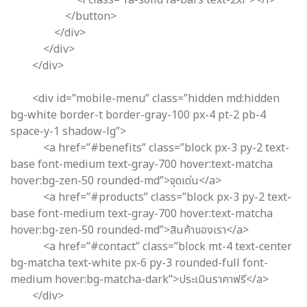
</button>
</div>
</div>
</div>
<div id=”mobile-menu” class=”hidden md:hidden
bg-white border-t border-gray-100 px-4 pt-2 pb-4
space-y-1 shadow-lg”>
<a href=”#benefits” class=”block px-3 py-2 text-
base font-medium text-gray-700 hover:text-matcha
hover:bg-zen-50 rounded-md”>จุดเด่น</a>
<a href=”#products” class=”block px-3 py-2 text-
base font-medium text-gray-700 hover:text-matcha
hover:bg-zen-50 rounded-md”>สินค้าของเรา</a>
<a href=”#contact” class=”block mt-4 text-center
bg-matcha text-white px-6 py-3 rounded-full font-
medium hover:bg-matcha-dark”>ประเมินราคาฟรี</a>
</div>