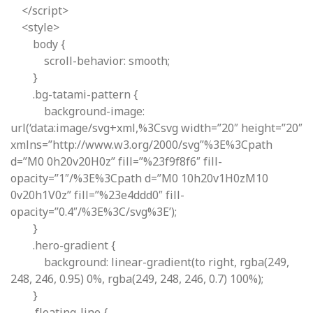
</script>
<style>
body {
scroll-behavior: smooth;
}
.bg-tatami-pattern {
background-image:
url(‘data:image/svg+xml,%3Csvg width=”20″ height=”20″
xmlns=”http://www.w3.org/2000/svg”%3E%3Cpath
d=”M0 0h20v20H0z” fill=”%23f9f8f6″ fill-
opacity=”1″/%3E%3Cpath d=”M0 10h20v1H0zM10
0v20h1V0z” fill=”%23e4ddd0″ fill-
opacity=”0.4″/%3E%3C/svg%3E’);
}
.hero-gradient {
background: linear-gradient(to right, rgba(249,
248, 246, 0.95) 0%, rgba(249, 248, 246, 0.7) 100%);
}
.floating-line {