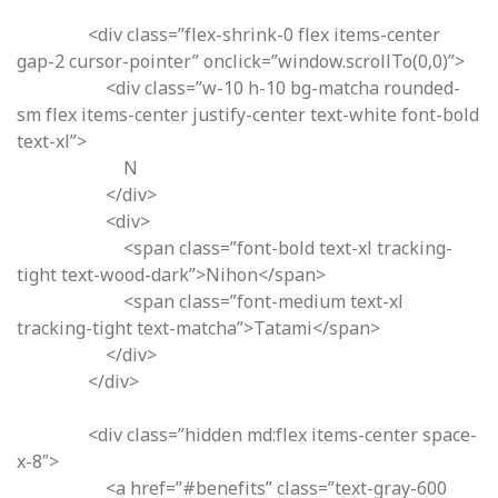
<div class=”flex-shrink-0 flex items-center
gap-2 cursor-pointer” onclick=”window.scrollTo(0,0)”>
<div class=”w-10 h-10 bg-matcha rounded-
sm flex items-center justify-center text-white font-bold
text-xl”>
N
</div>
<div>
<span class=”font-bold text-xl tracking-
tight text-wood-dark”>Nihon</span>
<span class=”font-medium text-xl
tracking-tight text-matcha”>Tatami</span>
</div>
</div>
<div class=”hidden md:flex items-center space-
x-8″>
<a href=”#benefits” class=”text-gray-600