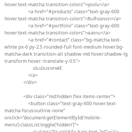
hover:text-matcha transition-colors”>จุดเด่น</a>
<a href=”#products” class=”text-gray-600
hover:text-matcha transition-colors”>สินค้าของเรา</a>
<a href=”#portfolio” class=”text-gray-600
hover:text-matcha transition-colors”>ผลงาน</a>
<a href=”#contact” class=”bg-matcha text-
white px-6 py-2.5 rounded-full font-medium hover:bg-
matcha-dark transition-all shadow-md hover:shadow-lg
transform hover:-translate-y-0.5″>
ประเมินราคาฟรี
</a>
</div>
<div class=”md:hidden flex items-center”>
<button class=”text-gray-600 hover:text-
matcha focus:outline-none”
onclick=”document.getElementById(‘mobile-
menu’).classList.toggle(‘hidden’)”>
<i class=”fa-solid fa-bars text-2xl”></i>