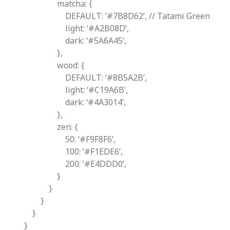
matcha: {
DEFAULT: ‘#7B8D62’, // Tatami Green
light: ‘#A2B08D’,
dark: ‘#5A6A45’,
},
wood: {
DEFAULT: ‘#8B5A2B’,
light: ‘#C19A6B’,
dark: ‘#4A3014’,
},
zen: {
50: ‘#F9F8F6’,
100: ‘#F1EDE6’,
200: ‘#E4DDD0’,
}
}
}
}
}