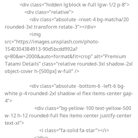
<div class=”hidden lg:block w-full lg:w-1/2 p-8″>
<div class=”relative”>
<div class=”absolute -inset-4 bg-matcha/20
rounded-3xl transform rotate-3″></div>
<img
src=”https://images.unsplash.com/photo-
1540304384913-90d5bcdd992a?
q=80&w=2000&auto=format&fit=crop” alt=”Premium
Tatami Details” class=”relative rounded-3xl shadow-2xl
object-cover h-[500px] w-full” />
<div class=”absolute -bottom-6 -left-6 bg-
white p-4 rounded-2xl shadow-xl flex items-center gap-
4″>
<div class=”bg-yellow-100 text-yellow-500
w-12 h-12 rounded-full flex items-center justify-center
text-xl”>
<i class=”fa-solid fa-star”></i>
</div>