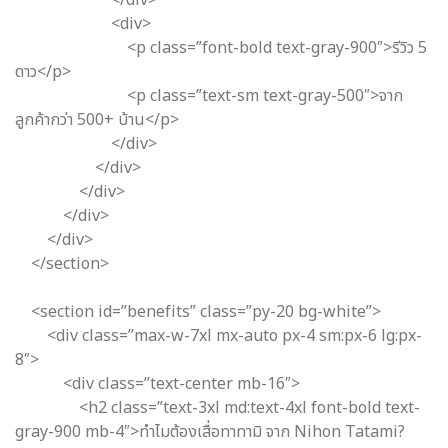
<div>
<p class=”font-bold text-gray-900″>รีวิว 5
ดาว</p>
<p class=”text-sm text-gray-500″>จาก
ลูกค้ากว่า 500+ บ้าน</p>
</div>
</div>
</div>
</div>
</div>
</section>
<section id=”benefits” class=”py-20 bg-white”>
<div class=”max-w-7xl mx-auto px-4 sm:px-6 lg:px-
8″>
<div class=”text-center mb-16″>
<h2 class=”text-3xl md:text-4xl font-bold text-
gray-900 mb-4″>ทำไมต้องเสื่อทาทามิ จาก Nihon Tatami?