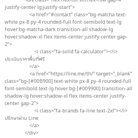
justify-center lg:justify-start”>
<a href=”#contact” class=”bg-matcha text-
white px-8 py-4 rounded-full font-semibold text-lg
hover:bg-matcha-dark transition-all shadow-lg
hover:shadow-xl flex items-center justify-center gap-
2″>
<i class=”fa-solid fa-calculator”></i>
ประเมินราคาพื้นที่ฟรี
</a>
<a href=”https://line.me/th/” target=”_blank”
class=”bg-[#00B900] text-white px-8 py-4 rounded-full
font-semibold text-lg hover:bg-[#009900] transition-all
shadow-lg hover:shadow-xl flex items-center justify-
center gap-2″>
<i class=”fa-brands fa-line text-2xl”></i>
ปรึกษาผ่าน Line
</a>
</div>