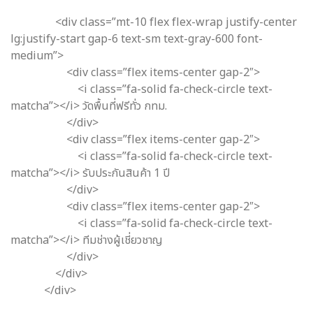
<div class=”mt-10 flex flex-wrap justify-center
lg:justify-start gap-6 text-sm text-gray-600 font-
medium”>
<div class=”flex items-center gap-2″>
<i class=”fa-solid fa-check-circle text-
matcha”></i> วัดพื้นที่ฟรีทั่ว กทม.
</div>
<div class=”flex items-center gap-2″>
<i class=”fa-solid fa-check-circle text-
matcha”></i> รับประกันสินค้า 1 ปี
</div>
<div class=”flex items-center gap-2″>
<i class=”fa-solid fa-check-circle text-
matcha”></i> ทีมช่างผู้เชี่ยวชาญ
</div>
</div>
</div>